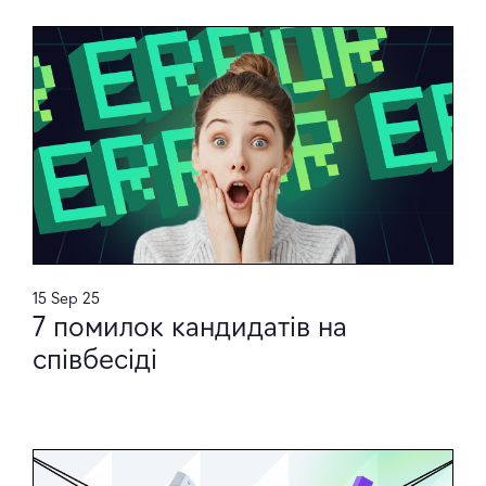
15 Sep 25
7 помилок кандидатів на
співбесіді