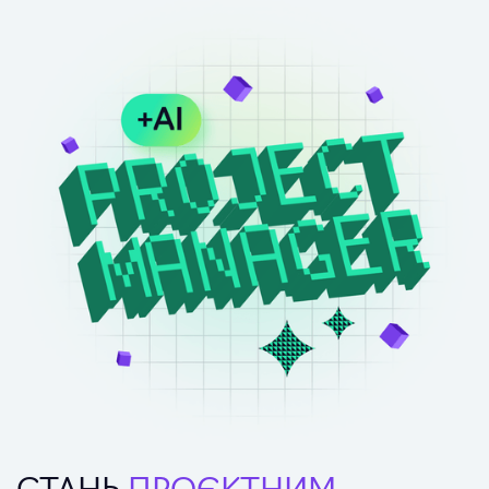
технічними спеціалістами, слідкує за змінами в
можливості компанії, її експертизу, скласти
проєкті і корегує вимоги.
враження перед клієнтом, що компанія може
якісно і за прийнятну ціну виконати конкретний
проєкт. SM має розбиратися в основних
технологіях та інструментах, вміти
продемонструвати знання та експертизу.
СТАНЬ
ПРОЄКТНИМ