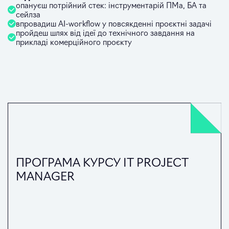
опануєш потрійний стек: інструментарій ПМа, БА та
сейлза
впровадиш AI-workflow у повсякденні проєктні задачі
пройдеш шлях від ідеї до технічного завдання на
прикладі комерційного проєкту
ПРОГРАМА КУРСУ IT PROJECT
MANAGER