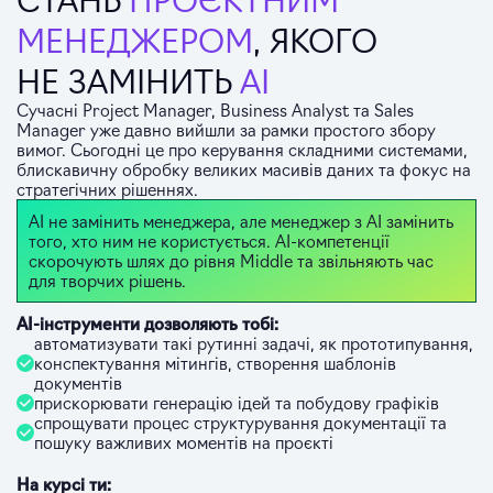
МЕНЕДЖЕРОМ
, ЯКОГО
НЕ ЗАМІНИТЬ
AI
Сучасні Project Manager, Business Analyst та Sales
Manager уже давно вийшли за рамки простого збору
вимог. Сьогодні це про керування складними системами,
блискавичну обробку великих масивів даних та фокус на
стратегічних рішеннях.
AI не замінить менеджера, але менеджер з AI замінить
того, хто ним не користується. AI-компетенції
скорочують шлях до рівня Middle та звільняють час
для творчих рішень.
AI-інструменти дозволяють тобі:
автоматизувати такі рутинні задачі, як прототипування,
конспектування мітингів, створення шаблонів
документів
прискорювати генерацію ідей та побудову графіків
спрощувати процес структурування документації та
пошуку важливих моментів на проєкті
На курсі ти: