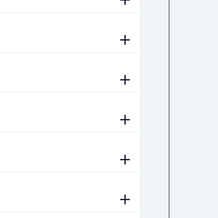
венный интеллект.
иктология. ИИ. Решение
икация требований.
й и построение Mind
нтация. Приоритизация
нениями требований. ИИ,
ая декомпозиция. Оценка
та. Управление рисками.
Проведение митингов. Деловая