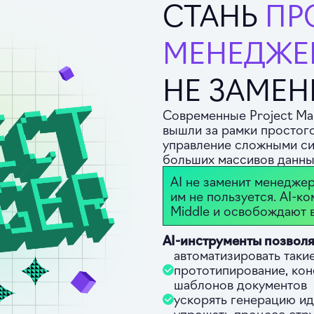
СТАНЬ
ПР
МЕНЕДЖЕ
НЕ ЗАМЕ
Современные Project Man
вышли за рамки простого
управление сложными си
больших массивов данных
AI не заменит менеджер
им не пользуется. AI‑к
Middle и освобождают 
AI‑инструменты позволя
автоматизировать такие
прототипирование, кон
шаблонов документов
ускорять генерацию ид
упрощать процесс стру