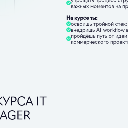
важных моментов на п
На курсе ты:
освоишь тройной стек:
внедришь AI‑workflow 
пройдёшь путь от идеи
коммерческого проект
УРСА IT
NAGER