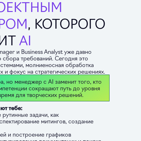
ОЕКТНЫМ
РОМ
, КОТОРОГО
НИТ
AI
ager и Business Analyst уже давно
 сбора требований. Сегодня это
стемами, молниеносная обработка
 и фокус на стратегических решениях.
а, но менеджер с AI заменит того, кто
омпетенции сокращают путь до уровня
время для творческих решений.
ют тебе:
 рутинные задачи, как
спектирование митингов, создание
ей и построение графиков
ктурирования документации и поиска