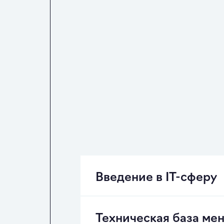
Введение в ІТ‑сферу
Виды ІТ‑компаний. ІТ‑профес
Техническая база ме