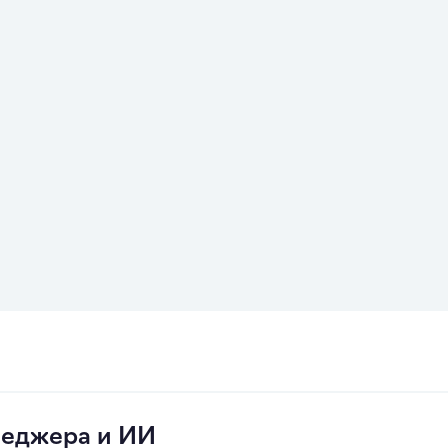
сии. SDLC. Модели разработки.
неджера и ИИ