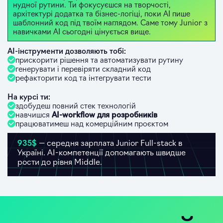
нудної рутини. Ти фокусуєшся на творчості,
архітектурі додатка та бізнес-логіці, поки AI пише
шаблонний код під твоїм наглядом. Саме тому Junior з
навичками AI сьогодні цінується вище.
AI-інструменти дозволяють тобі:
прискорити рішення та автоматизувати рутину
генерувати і перевіряти складний код
рефакторити код та інтегрувати тести
На курсі ти:
здобудеш повний стек технологій
навчишся
AI-workflow для розробників
працюватимеш над комерційним проєктом
935$
— середня зарплата Junior Full-stack в
Україні. AI-компетенції допомагають швидше
рости до рівня Middle.